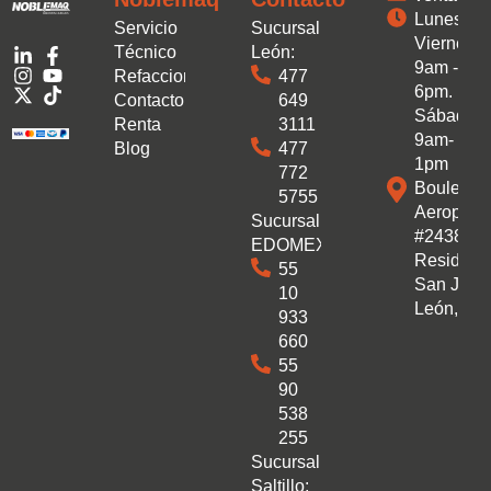
Lunes a
Servicio
Sucursal
Viernes:
Técnico
León:
9am -
Refacciones
477
6pm.
Contacto
649
Sábado:
Renta
3111
9am-
Blog
477
1pm
772
Boulevar
5755
Aeropuer
Sucursal
#2438 Co
EDOMEX:
Residenc
55
San José
10
León, Gto
933
660
55
90
538
255
Sucursal
Saltillo: