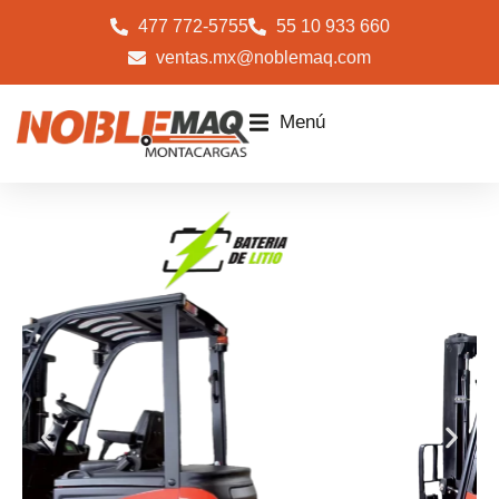
477 772-5755
55 10 933 660
ventas.mx@noblemaq.com
Menú