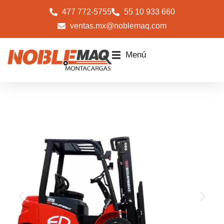
477 772-5755
55 10 933 660
ventas.mx@noblemaq.com
Menú