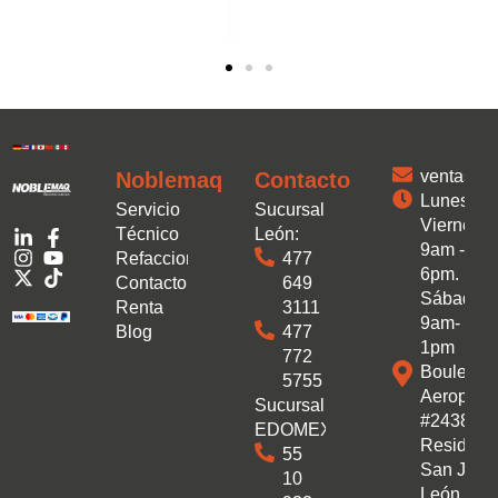
ventas.
Noblemaq
Contacto
Lunes a
Servicio
Sucursal
Viernes:
Técnico
León:
9am -
Refacciones
477
6pm.
Contacto
649
Sábado:
Renta
3111
9am-
Blog
477
1pm
772
Boulevar
5755
Aeropuer
Sucursal
#2438 Co
EDOMEX:
Residenc
55
San José
10
León, Gto