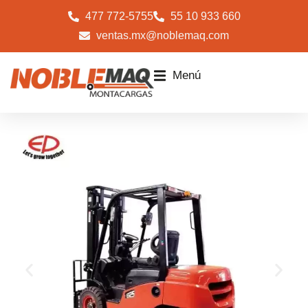
477 772-5755
55 10 933 660
ventas.mx@noblemaq.com
Menú