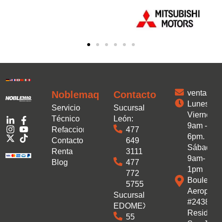
ventas.
Noblemaq
Contacto
Lunes a
Servicio
Sucursal
Viernes:
Técnico
León:
9am -
Refacciones
477
6pm.
Contacto
649
Sábado:
Renta
3111
9am-
Blog
477
1pm
772
Boulevar
5755
Aeropuer
Sucursal
#2438 Co
EDOMEX:
Residenc
55