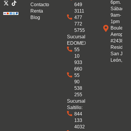
6pm.
Contacto
649
Sábado:
Renta
3111
9am-
Blog
477
1pm
772
Boulevar
5755
Aeropuer
Sucursal
#2438 Co
EDOMEX:
Residenc
55
San José
10
León, Gto
933
660
55
90
538
255
Sucursal
Saltillo:
844
133
4032