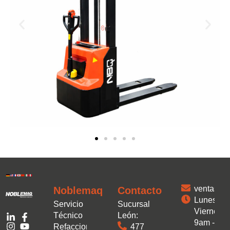
ventas.
Noblemaq
Contacto
Lunes a
Servicio
Sucursal
Viernes:
Técnico
León:
9am -
Refacciones
477