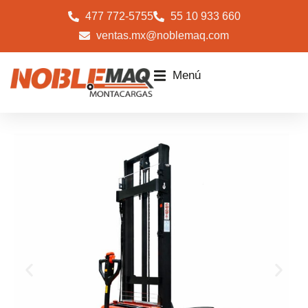
477 772-5755
55 10 933 660
ventas.mx@noblemaq.com
Menú