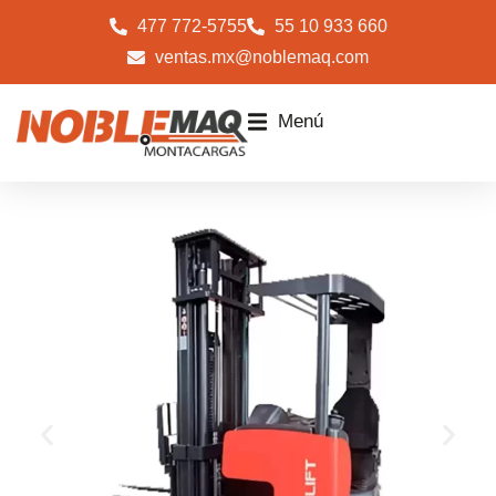
477 772-5755
55 10 933 660
ventas.mx@noblemaq.com
Menú