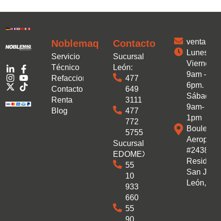
ventas.
Noblemaq
Contacto
Lunes a
Servicio
Sucursal
Viernes:
Técnico
León:
9am -
Refacciones
477
6pm.
Contacto
649
Sábado:
Renta
3111
9am-
Blog
477
1pm
772
Boulevar
5755
Aeropuer
Sucursal
#2438 Co
EDOMEX:
Residenc
55
San José
10
León, Gto
933
660
55
90