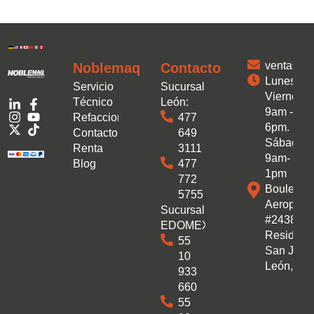
ventas.
Noblemaq
Contacto
Lunes a
Servicio
Sucursal
Viernes:
Técnico
León:
9am -
Refacciones
477
6pm.
Contacto
649
Sábado:
Renta
3111
9am-
Blog
477
1pm
772
Boulevar
5755
Aeropuer
Sucursal
#2438 Co
EDOMEX:
Residenc
55
San José
10
León, Gto
933
660
55