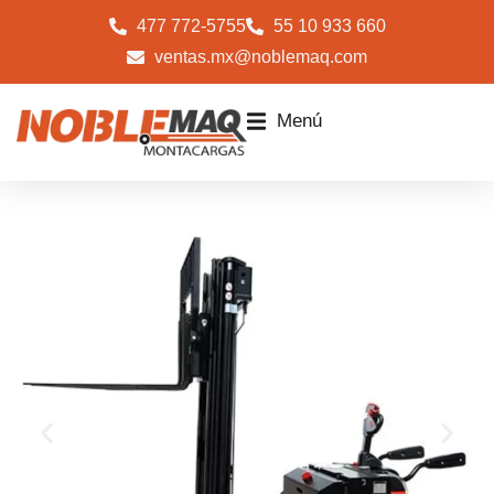
477 772-5755
55 10 933 660
ventas.mx@noblemaq.com
Menú