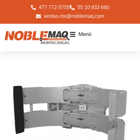
477 772-5755
55 10 933 660
ventas.mx@noblemaq.com
Menú