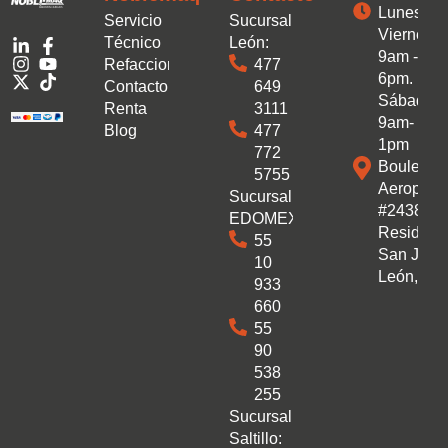
Lunes a
Servicio
Sucursal
Viernes:
Técnico
León:
9am -
Refacciones
477
6pm.
Contacto
649
Sábado:
Renta
3111
9am-
Blog
477
1pm
772
Boulevar
5755
Aeropuer
Sucursal
#2438 Co
EDOMEX:
Residenc
55
San José
10
León, Gto
933
660
55
90
538
255
Sucursal
Saltillo: