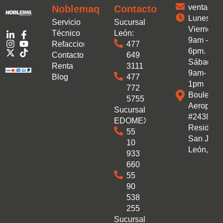
ventas.
Noblemaq
Contacto
Lunes a
Servicio
Sucursal
Viernes:
Técnico
León:
9am -
Refacciones
477
6pm.
Contacto
649
Sábado:
Renta
3111
9am-
Blog
477
1pm
772
Boulevar
5755
Aeropuer
Sucursal
#2438 Co
EDOMEX:
Residenc
55
San José
10
León, Gto
933
660
55
90
538
255
Sucursal