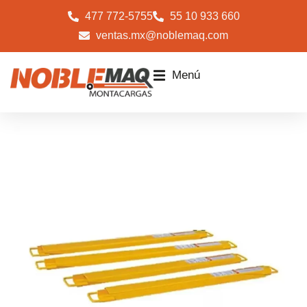
477 772-5755
55 10 933 660
ventas.mx@noblemaq.com
Menú