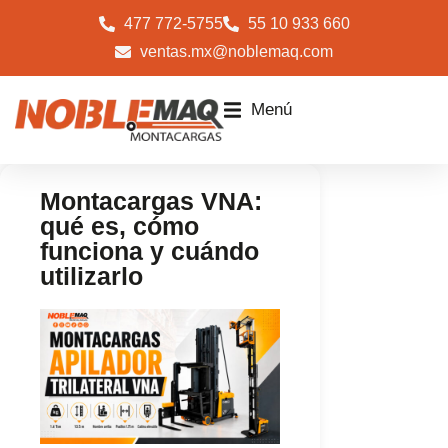
477 772-5755
55 10 933 660
ventas.mx@noblemaq.com
Menú
Montacargas VNA:
qué es, cómo
funciona y cuándo
utilizarlo