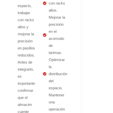
con racks
espacio,
altos.
trabajar
Mejorar la
con racks
precisión
altos y
en el
mejorar la
acomodo
precisión
de
en pasillos
tarimas.
reducidos.
Optimizar
Antes de
la
integrarlo,
distribución
es
del
importante
espacio.
confirmar
Mantener
que el
una
almacén
operación
cuente