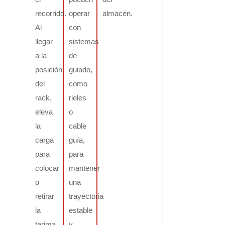
recorrido.
operar
almacén.
Al
con
llegar
sistemas
a la
de
posición
guiado,
del
como
rack,
rieles
eleva
o
la
cable
carga
guía,
para
para
colocar
mantener
o
una
retirar
trayectoria
la
estable
tarima
y