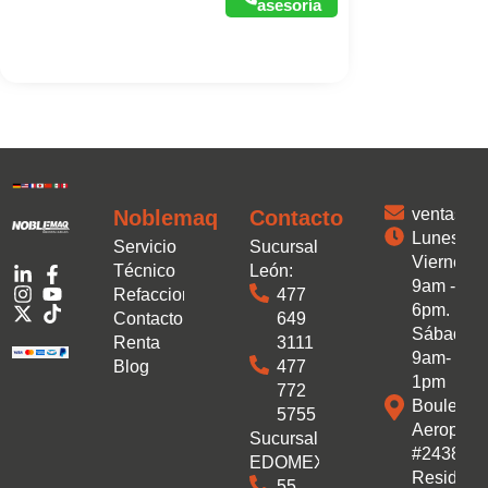
asesoría
ventas.
Noblemaq
Contacto
Lunes a
Servicio
Sucursal
Viernes:
Técnico
León:
9am -
Refacciones
477
6pm.
Contacto
649
Sábado:
Renta
3111
9am-
Blog
477
1pm
772
Boulevar
5755
Aeropuer
Sucursal
#2438 Co
EDOMEX:
Residenc
55