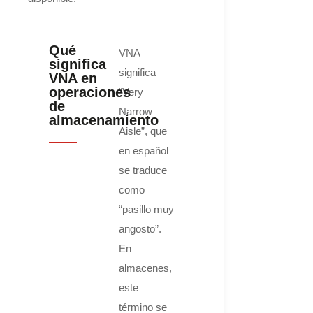
Qué
VNA
significa
significa
VNA en
operaciones
“Very
de
Narrow
almacenamiento
Aisle”, que
en español
se traduce
como
“pasillo muy
angosto”.
En
almacenes,
este
término se