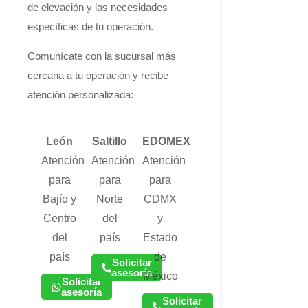
de elevación y las necesidades
específicas de tu operación.
Comunícate con la sucursal más
cercana a tu operación y recibe
atención personalizada:
León
Saltillo
EDOMEX
Atención
Atención
Atención
para
para
para
Bajío y
Norte
CDMX
Centro
del
y
del
país
Estado
país
de
Solicitar
asesoría
México
Solicitar
asesoría
Solicitar