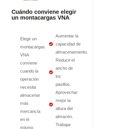
Cuándo conviene elegir
un montacargas VNA
Aumentar la
Elegir un
capacidad de
montacargas
almacenamiento.
VNA
Reducir el
conviene
ancho de
cuando la
los
operación
pasillos.
necesita
Aprovechar
almacenar
mejor la
más
altura del
mercancía
almacén.
en el
Trabajar
mismo