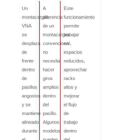
Un
A
Este
montacargas
diferencia
funcionamiento
VNA
de un
permite
se
montacargas
trabajar
desplaza
convencional,
en
de
no
espacios
frente
necesita
reducidos,
dentro
hacer
aprovechar
de
giros
racks
pasillos
amplios
altos y
angostos
dentro
mejorar
y se
del
el flujo
mantiene
pasillo.
de
alineado
Algunos
trabajo
durante
modelos
dentro
el
pueden
del