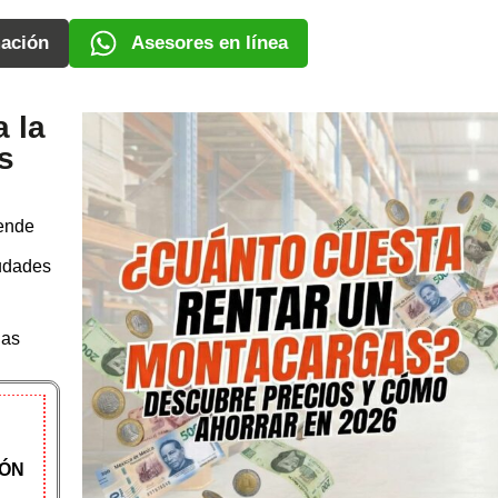
ación
Asesores en línea
 la
s
pende
iudades
gas
IÓN