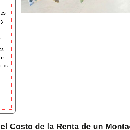
nes
 y
.
es
 o
icos
 el Costo de la Renta de un Mont