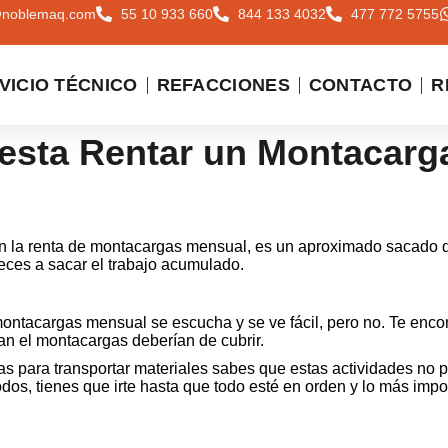
@noblemaq.com
55 10 933 660
844 133 4032
477 772 5755
VICIO TÉCNICO
REFACCIONES
CONTACTO
R
esta Rentar un Montacarg
n la renta de montacargas mensual, es un aproximado sacado d
eces a sacar el trabajo acumulado.
montacargas mensual se escucha y se ve fácil, pero no. Te enc
an el montacargas deberían de cubrir.
as para transportar materiales sabes que estas actividades no
os, tienes que irte hasta que todo esté en orden y lo más impor