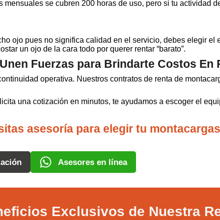
s mensuales se cubren 200 horas de uso, pero si tu actividad d
 ojo pues no significa calidad en el servicio, debes elegir el
star un ojo de la cara todo por querer rentar “barato”.
nen Fuerzas para Brindarte Costos En 
ntinuidad operativa. Nuestros contratos de renta de montacarga
licita una cotización en minutos, te ayudamos a escoger el eq
itas asesoría para elegir tu montacargas
ación
Asesores en línea
eficios Exclusivos de Nuestra R