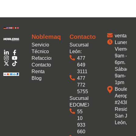
ventas.
Noblemaq
Contacto
Lunes a
Servicio
Sucursal
Viernes:
Técnico
León:
9am -
Refacciones
477
6pm.
Contacto
649
Sábado:
Renta
3111
9am-
Blog
477
1pm
772
Boulevar
5755
Aeropuer
Sucursal
#2438 Co
EDOMEX:
Residenc
55
San José
10
León, Gto
933
660